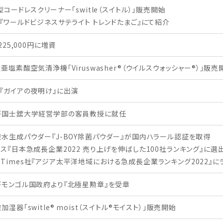
型コードレスクリーナー「switle（スイトル）」販売開始
『ワールドビジネスサテライト トレンドたまご』にて紹介
225,000円に増資
塩素酸空気清浄機「Viruswasher®︎（ウイルスウォッシャー®︎）」販売
『ガイアの夜明け』に出演
が国士舘大学経営学部の客員教授に就任
水生成パウダー『J-BOY除菌パウダー』が国内ハラール認証を取得
ス『日本急成長企業2022 売り上げを伸ばした100社ランキング』に選
ial Times社『アジア太平洋地域における急成長企業ランキング2022』
モンゴル国政府より『北極星勲章』を受章
湿器「switle®︎ moist（スイトル®︎モイスト）」販売開始