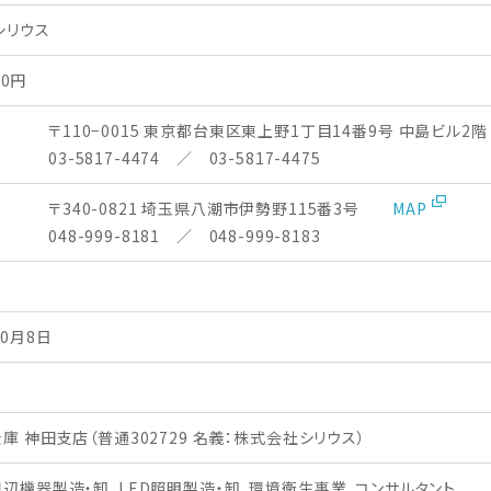
シリウス
00円
〒110−0015 東京都台東区東上野1丁目14番9号 中島ビル2階
X
03-5817-4474 ／ 03-5817-4475
〒340-0821 埼玉県八潮市伊勢野115番3号
MAP
X
048-999-8181 ／ 048-999-8183
10月8日
庫 神田支店（普通302729 名義：株式会社シリウス）
辺機器製造・卸、LED照明製造・卸、環境衛生事業、コンサルタント