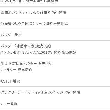
販売店様を主軸に総合家電卸し業開始
空間清浄システム「J-BOY」開発 販売開始
D蛍光管シリウスECOシリーズ開発 販売開始
除菌パウダー発売
パウダー「除菌水の素」販売開始
テムJ-BOY SVW-AQA1001(W)開発 販売開始
剤 J-BOY除菌パウダー 販売開始
空清フィルター 販売開始
00万円に増資
洗いクリーナーヘッド「switle（スイトル）」販売開始
センター新設