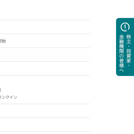
開始
出
にランクイン