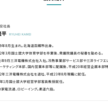
役社長
隆平
RYUHEI KAMEI
9年8月生まれ。北海道函館市出身。
62年3月国士舘大学体育学部を卒業後、衆議院議員の秘書を勤める。
元年9月三洋電機株式会社入社。冷熱事業部サービス部や三洋ライフエ
マーケティング本部、国内営業本部等に配属後、平成20年経営企画本部
2年三洋電機株式会社を退社、平成23年8月現職に就任。
3年1月国士舘大学経営学部客員教授就任。
は家電流通、ロビーイング。柔道六段。