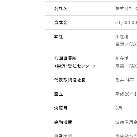
会社名
株式会社 
資本金
51,000,0
本社
所在地
電話／FA
八潮事業所
所在地
（物流・受注センター）
電話／FA
代表取締役社長
亀井 隆平
設立
平成20年
決算月
3月
金融機関
城南信用金
事業内容
家電及び周