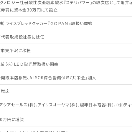
クノロジー社弱酸性次亜塩素酸水『ステリパワー』の取次店として亀井
赤羽に資本金30万円にて設立
株）ライスブレッドクッカー『ＧＯＰＡＮ』取扱い開始
が代表取締役社長に就任
沢市東所沢に移転
業（株）ＬＥＤ蛍光管取扱い開始
開設本店移転、ALSOK綜合警備保障『共栄会』加入
所増床
アクアセールス(株)、アイリスオーヤマ(株)、燦坤日本電器(株)、(株)ティ
店
00万円に増資