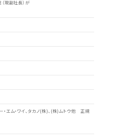
理（現副社長）が
ー・エム・ワイ、タカノ(株)、(株)ムトウ他 正規