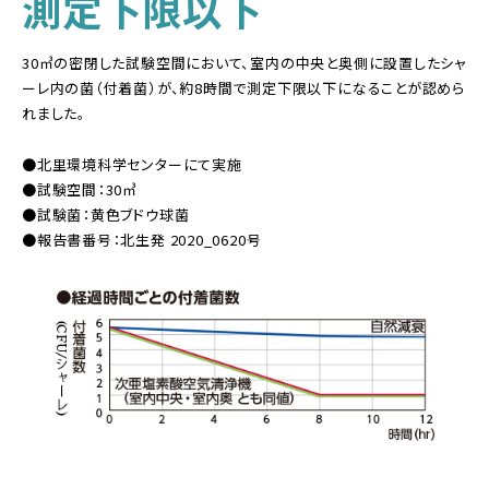
測定下限以下
30㎥の密閉した試験空間において、室内の中央と奥側に設置したシャ
ーレ内の菌（付着菌）が、約8時間で測定下限以下になることが認めら
れました。
●北里環境科学センターにて実施
●試験空間：30㎥
●試験菌：黄色ブドウ球菌
●報告書番号：北生発 2020_0620号