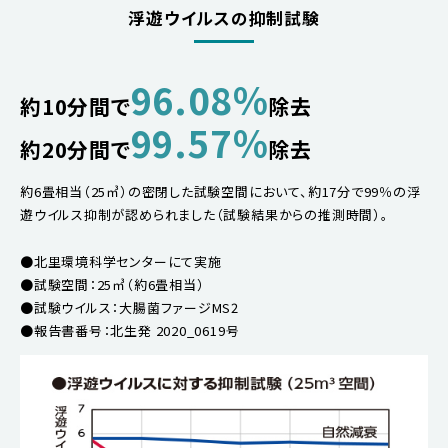
浮遊ウイルスの抑制試験
96.08％
約10分間で
除去
99.57％
約20分間で
除去
約6畳相当（25㎥）の密閉した試験空間において、約17分で99％の浮
遊ウイルス抑制が認められました（試験結果からの推測時間）。
●北里環境科学センターにて実施
●試験空間：25㎥（約6畳相当）
●試験ウイルス：大腸菌ファージMS2
●報告書番号：北生発 2020_0619号