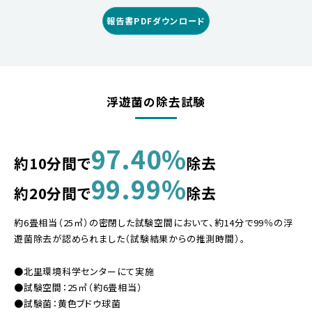
報告書PDFダウンロード
浮遊菌の除去試験
97.40%
約10分間で
除去
99.99%
約20分間で
除去
約6畳相当（25㎥）の密閉した試験空間において、約14分で99％の浮
遊菌除去が認められました（試験結果からの推測時間）。
●北里環境科学センターにて実施
●試験空間：25㎥（約6畳相当）
●試験菌：黄色ブドウ球菌