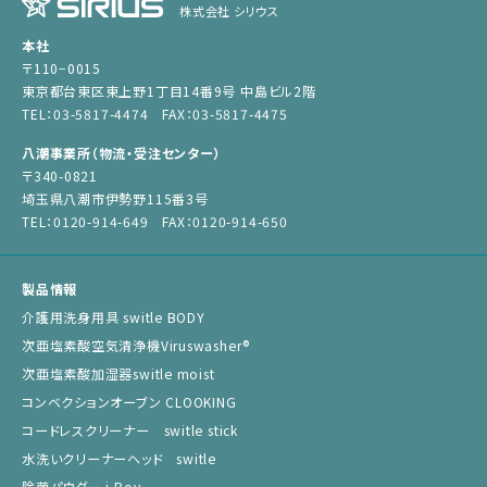
株式会社 シリウス
本社
〒110−0015
東京都台東区東上野1丁目14番9号 中島ビル2階
TEL：03-5817-4474 FAX：03-5817-4475
八潮事業所（物流・受注センター）
〒340-0821
埼玉県八潮市伊勢野115番3号
TEL：0120-914-649 FAX：0120-914-650
製品情報
介護用洗身用具 switle BODY
次亜塩素酸空気清浄機Viruswasher®︎
次亜塩素酸加湿器switle moist
コンベクションオーブン CLOOKING
コードレスクリーナー switle stick
水洗いクリーナーヘッド switle
除菌パウダー j Boy