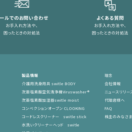
メールでのお問い合わせ
よくある質問
お手入れ方法や、
お手入れ方法や、
困ったときの対処法
困ったときの対処法
製品情報
理念
介護用洗身用具 switle BODY
会社情報
次亜塩素酸空気清浄機Viruswasher®︎
ニュースリリー
次亜塩素酸加湿器switle moist
代理店様へ
コンベクションオーブン CLOOKING
FAQ
コードレスクリーナー switle stick
株主のみなさ
水洗いクリーナーヘッド switle